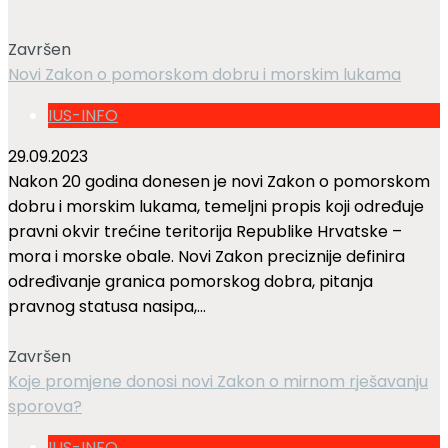
Završen
Novi Zakon o pomorskom dobru i morskim lukama
IUS-INFO
29.09.2023
Nakon 20 godina donesen je novi Zakon o pomorskom
dobru i morskim lukama, temeljni propis koji određuje
pravni okvir trećine teritorija Republike Hrvatske –
mora i morske obale. Novi Zakon preciznije definira
određivanje granica pomorskog dobra, pitanja
pravnog statusa nasipa,...
Završen
Koje promjene donosi novi Zakon o mirnom rješavanju
sporova?
IUS-INFO