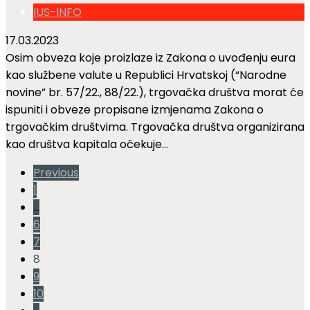
IUS-INFO
17.03.2023
Osim obveza koje proizlaze iz Zakona o uvođenju eura
kao službene valute u Republici Hrvatskoj (“Narodne
novine” br. 57/22., 88/22.), trgovačka društva morat će
ispuniti i obveze propisane izmjenama Zakona o
trgovačkim društvima. Trgovačka društva organizirana
kao društva kapitala očekuje...
Previous
1
…
6
7
8
9
10