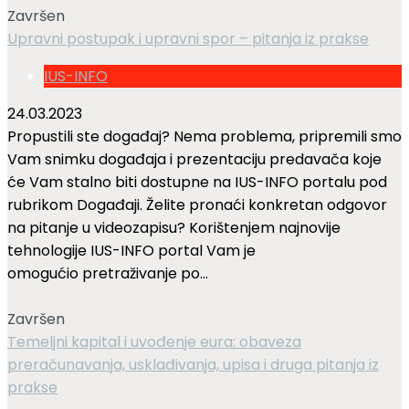
Završen
Upravni postupak i upravni spor – pitanja iz prakse
IUS-INFO
24.03.2023
Propustili ste događaj? Nema problema, pripremili smo
Vam snimku događaja i prezentaciju predavača koje
će Vam stalno biti dostupne na IUS-INFO portalu pod
rubrikom Događaji. Želite pronaći konkretan odgovor
na pitanje u videozapisu? Korištenjem najnovije
tehnologije IUS-INFO portal Vam je
omogućio pretraživanje po...
Završen
Temeljni kapital i uvođenje eura: obaveza
preračunavanja, usklađivanja, upisa i druga pitanja iz
prakse