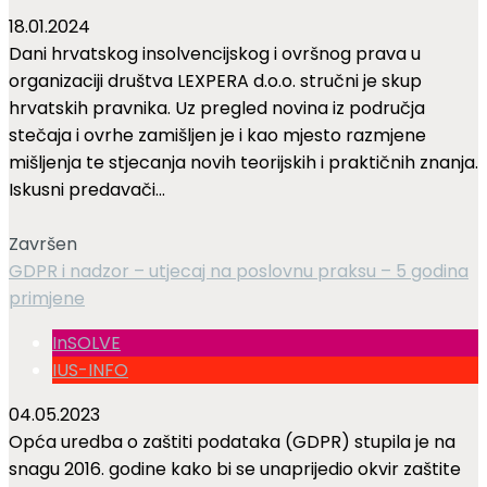
18.01.2024
Dani hrvatskog insolvencijskog i ovršnog prava u
organizaciji društva LEXPERA d.o.o. stručni je skup
hrvatskih pravnika. Uz pregled novina iz područja
stečaja i ovrhe zamišljen je i kao mjesto razmjene
mišljenja te stjecanja novih teorijskih i praktičnih znanja.
Iskusni predavači...
Završen
GDPR i nadzor – utjecaj na poslovnu praksu – 5 godina
primjene
InSOLVE
IUS-INFO
04.05.2023
Opća uredba o zaštiti podataka (GDPR) stupila je na
snagu 2016. godine kako bi se unaprijedio okvir zaštite