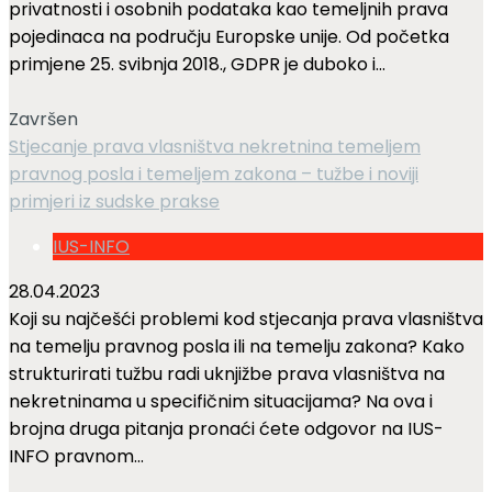
privatnosti i osobnih podataka kao temeljnih prava
pojedinaca na području Europske unije. Od početka
primjene 25. svibnja 2018., GDPR je duboko i...
Završen
Stjecanje prava vlasništva nekretnina temeljem
pravnog posla i temeljem zakona – tužbe i noviji
primjeri iz sudske prakse
IUS-INFO
28.04.2023
Koji su najčešći problemi kod stjecanja prava vlasništva
na temelju pravnog posla ili na temelju zakona? Kako
strukturirati tužbu radi uknjižbe prava vlasništva na
nekretninama u specifičnim situacijama? Na ova i
brojna druga pitanja pronaći ćete odgovor na IUS-
INFO pravnom...