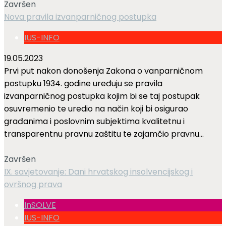
Završen
Nova pravila izvanparničnog postupka
IUS-INFO
19.05.2023
Prvi put nakon donošenja Zakona o vanparničnom
postupku 1934. godine uređuju se pravila
izvanparničnog postupka kojim bi se taj postupak
osuvremenio te uredio na način koji bi osigurao
građanima i poslovnim subjektima kvalitetnu i
transparentnu pravnu zaštitu te zajamčio pravnu...
Završen
IX. savjetovanje: Dani hrvatskog insolvencijskog i
ovršnog prava
InSOLVE
IUS-INFO