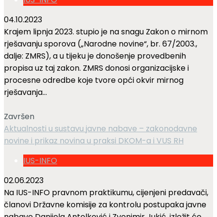
04.10.2023
Krajem lipnja 2023. stupio je na snagu Zakon o mirnom
rješavanju sporova („Narodne novine“, br. 67/2003.,
dalje: ZMRS), a u tijeku je donošenje provedbenih
propisa uz taj zakon. ZMRS donosi organizacijske i
procesne odredbe koje tvore opći okvir mirnog
rješavanja...
Završen
Aktualnosti u sustavu javne nabave – zakonodavne
novine i prikaz novina u praksi DKOM-a i VUS RH
IUS-INFO
02.06.2023
Na IUS-INFO pravnom praktikumu, cijenjeni predavači,
članovi Državne komisije za kontrolu postupaka javne
nabave Danijela Antolković i Zvonimir Jukić, izložit će