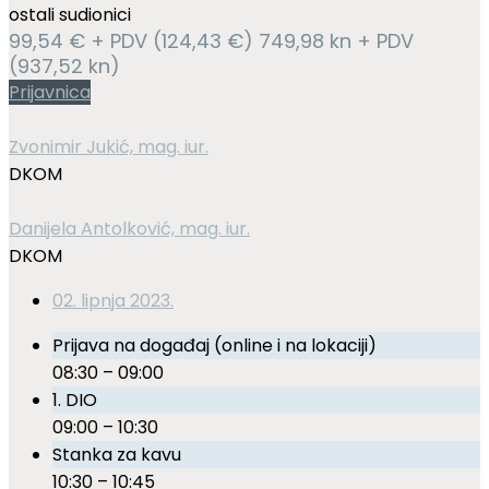
ostali sudionici
99,54 € + PDV (124,43 €) 749,98 kn + PDV
(937,52 kn)
Prijavnica
Zvonimir Jukić, mag. iur.
DKOM
Danijela Antolković, mag. iur.
DKOM
02. lipnja 2023.
Prijava na događaj (online i na lokaciji)
08:30 – 09:00
1. DIO
09:00 – 10:30
Stanka za kavu
10:30 – 10:45