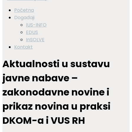
Početna
Događaji
IUS-INFO
EDUS
InSOLVE
Kontakt
Aktualnosti u sustavu
javne nabave –
zakonodavne novine i
prikaz novina u praksi
DKOM-a i VUS RH