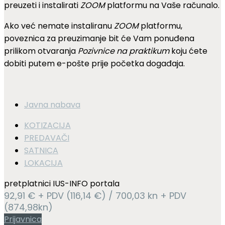
preuzeti i instalirati
ZOOM
platformu na Vaše računalo.
Ako već nemate instaliranu
ZOOM
platformu,
poveznica za preuzimanje bit će Vam ponuđena
prilikom otvaranja
Pozivnice na praktikum
koju ćete
dobiti putem e-pošte prije početka događaja.
Javna nabava
KOTIZACIJA
PREDAVAČI
SATNICA
LOKACIJA
pretplatnici IUS-INFO portala
92,91 € + PDV (116,14 €) / 700,03 kn + PDV
(874,98kn)
Prijavnica