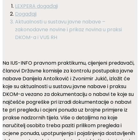
LEXPERA događaji
Događaji
Aktualnosti u sustavu javne nabave –
zakonodavne novine i prikaz novina u praksi
DKOM-a i VUS RH
Na IUS-INFO pravnom praktikumu, cijenjeni predavači,
članovi Državne komisije za kontrolu postupaka javne
nabave Danijela Antolković i Zvonimir Jukić, izložit će
koje su aktualnosti u sustavu javne nabave i praksu
DKOM-a vezano za dokumentaciju o nabavi te koje su
najčešće pogreške pri izradi dokumentacije o nabavi
te pri pregledu i ocjeni ponuda uz brojne primjere iz
prakse nadzornih tijela. Više o detaljima na koje
naručitelj osobito treba paziti prilikom pregleda i
ocjene ponuda, upotpunjenja i pojašnjenja dostavljenih