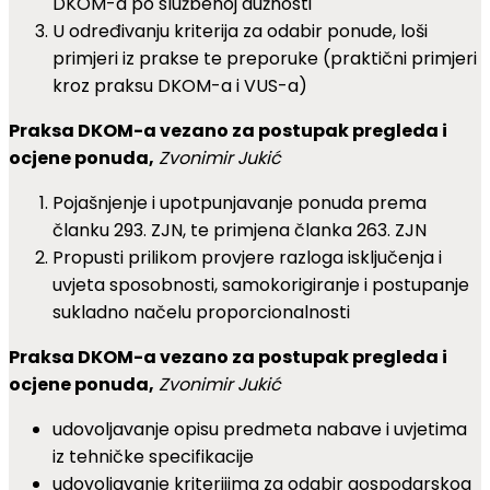
DKOM-a po službenoj dužnosti
U određivanju kriterija za odabir ponude, loši
primjeri iz prakse te preporuke (praktični primjeri
kroz praksu DKOM-a i VUS-a)
Praksa DKOM-a vezano za postupak pregleda i
ocjene ponuda,
Zvonimir Jukić
Pojašnjenje i upotpunjavanje ponuda prema
članku 293. ZJN, te primjena članka 263. ZJN
Propusti prilikom provjere razloga isključenja i
uvjeta sposobnosti, samokorigiranje i postupanje
sukladno načelu proporcionalnosti
Praksa DKOM-a vezano za postupak pregleda i
ocjene ponuda,
Zvonimir Jukić
udovoljavanje opisu predmeta nabave i uvjetima
iz tehničke specifikacije
udovoljavanje kriterijima za odabir gospodarskog