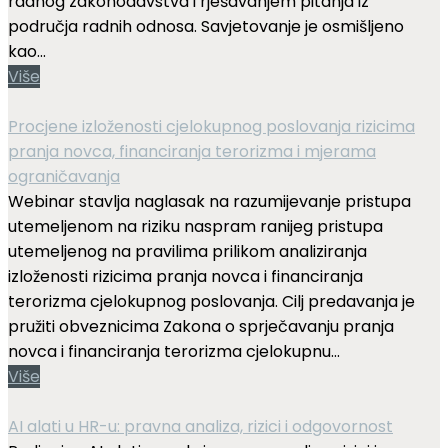
radnog zakonodavstva i rješavanjem pitanja iz
područja radnih odnosa. Savjetovanje je osmišljeno
kao...
Više
Procjene izloženosti cjelokupnog poslovanja rizicima
pranja novca, financiranja terorizma i mjerama
ograničavanja
Webinar stavlja naglasak na razumijevanje pristupa
utemeljenom na riziku naspram ranijeg pristupa
utemeljenog na pravilima prilikom analiziranja
izloženosti rizicima pranja novca i financiranja
terorizma cjelokupnog poslovanja. Cilj predavanja je
pružiti obveznicima Zakona o sprječavanju pranja
novca i financiranja terorizma cjelokupnu...
Više
AI alati u HR-u: pravna analiza, rizici i odgovornost