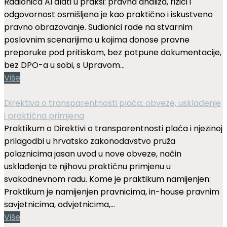
Radionica AI alati u praksi: pravna analiza, rizici i
odgovornost osmišljena je kao praktično i iskustveno
pravno obrazovanje. Sudionici rade na stvarnim
poslovnim scenarijima u kojima donose pravne
preporuke pod pritiskom, bez potpune dokumentacije,
bez DPO-a u sobi, s Upravom...
Više
Direktiva o transparentnosti plaća: obveze, usklađenje
i praktična primjena
Praktikum o Direktivi o transparentnosti plaća i njezinoj
prilagodbi u hrvatsko zakonodavstvo pruža
polaznicima jasan uvod u nove obveze, način
usklađenja te njihovu praktičnu primjenu u
svakodnevnom radu. Kome je praktikum namijenjen:
Praktikum je namijenjen pravnicima, in-house pravnim
savjetnicima, odvjetnicima,...
Više