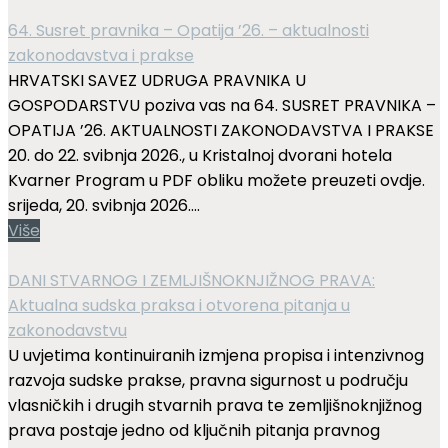
64. Susret pravnika – Opatija ’26. – aktualnosti
zakonodavstva i prakse
HRVATSKI SAVEZ UDRUGA PRAVNIKA U
GOSPODARSTVU poziva vas na 64. SUSRET PRAVNIKA –
OPATIJA ’26. AKTUALNOSTI ZAKONODAVSTVA I PRAKSE
20. do 22. svibnja 2026., u Kristalnoj dvorani hotela
Kvarner Program u PDF obliku možete preuzeti ovdje.
srijeda, 20. svibnja 2026....
Više
DANI STVARNOG I ZEMLJIŠNOKNJIŽNOG PRAVA:
Aktualna sudska praksa i otvorena pitanja u
zakonodavstvu
U uvjetima kontinuiranih izmjena propisa i intenzivnog
razvoja sudske prakse, pravna sigurnost u području
vlasničkih i drugih stvarnih prava te zemljišnoknjižnog
prava postaje jedno od ključnih pitanja pravnog