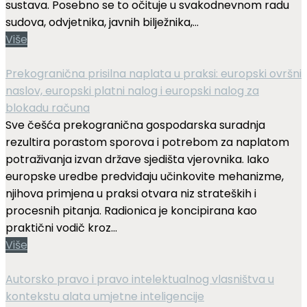
sustava. Posebno se to očituje u svakodnevnom radu
sudova, odvjetnika, javnih bilježnika,...
Više
Prekogranična prisilna naplata u praksi: europski ovršni
naslov, europski platni nalog i europski nalog za
blokadu računa
Sve češća prekogranična gospodarska suradnja
rezultira porastom sporova i potrebom za naplatom
potraživanja izvan države sjedišta vjerovnika. Iako
europske uredbe predviđaju učinkovite mehanizme,
njihova primjena u praksi otvara niz strateških i
procesnih pitanja. Radionica je koncipirana kao
praktični vodič kroz...
Više
Autorsko pravo i pravo intelektualnog vlasništva u
kontekstu alata umjetne inteligencije