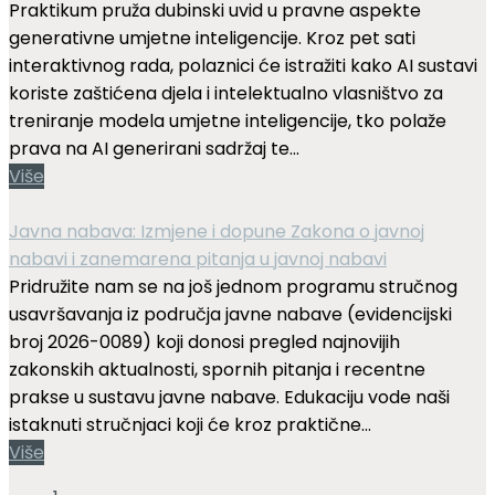
Praktikum pruža dubinski uvid u pravne aspekte
generativne umjetne inteligencije. Kroz pet sati
interaktivnog rada, polaznici će istražiti kako AI sustavi
koriste zaštićena djela i intelektualno vlasništvo za
treniranje modela umjetne inteligencije, tko polaže
prava na AI generirani sadržaj te...
Više
Javna nabava: Izmjene i dopune Zakona o javnoj
nabavi i zanemarena pitanja u javnoj nabavi
Pridružite nam se na još jednom programu stručnog
usavršavanja iz područja javne nabave (evidencijski
broj 2026-0089) koji donosi pregled najnovijih
zakonskih aktualnosti, spornih pitanja i recentne
prakse u sustavu javne nabave. Edukaciju vode naši
istaknuti stručnjaci koji će kroz praktične...
Više