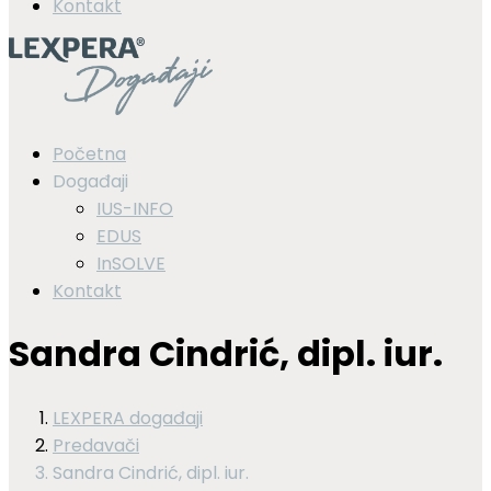
Kontakt
Početna
Događaji
IUS-INFO
EDUS
InSOLVE
Kontakt
Sandra Cindrić, dipl. iur.
LEXPERA događaji
Predavači
Sandra Cindrić, dipl. iur.