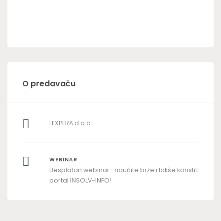
O predavaču
LEXPERA d.o.o.
WEBINAR
Besplatan webinar- naučite brže i lakše koristiti
portal INSOLV-INFO!