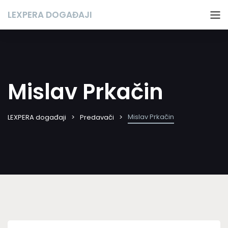
LEXPERA DOGAĐAJI
Mislav Prkačin
Mislav Prkačin
LEXPERA događaji
Predavači