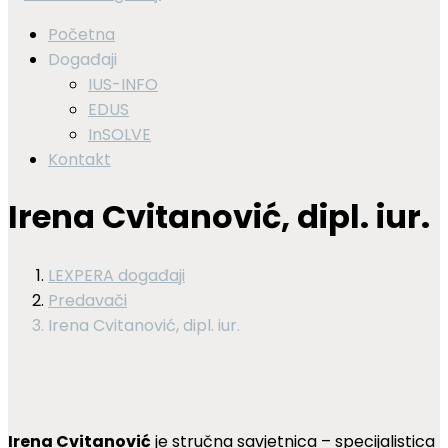
Početna
Događaji
IUS-INFO
EDUS
InSOLVE
Kontakt
Irena Cvitanović, dipl. iur.
LEXPERA događaji
Predavači
Irena Cvitanović, dipl. iur.
Irena Cvitanović
je stručna savjetnica – specijalistica