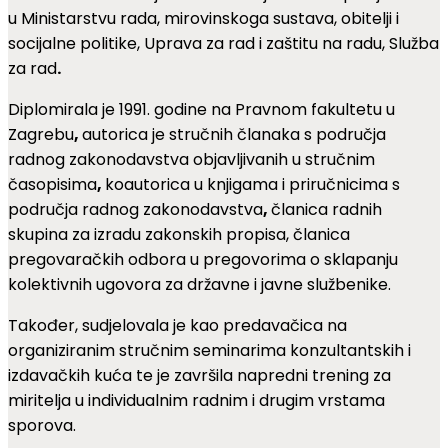
u Ministarstvu rada, mirovinskoga sustava, obitelji i
socijalne politike, Uprava za rad i zaštitu na radu, Služba
za rad
.
Diplomirala je 1991. godine na Pravnom fakultetu u
Zagrebu
,
autorica je stručnih članaka s područja
radnog zakonodavstva objavljivanih u stručnim
časopisima
,
koautorica u knjigama i priručnicima s
područja radnog zakonodavstva
,
članica radnih
skupina za izradu zakonskih propisa, članica
pregovaračkih odbora u pregovorima o sklapanju
kolektivnih ugovora za državne i javne službenike.
Također, sudjelovala je kao predavačica na
organiziranim stručnim seminarima konzultantskih i
izdavačkih kuća te je završila napredni trening za
miritelja u individualnim radnim i drugim vrstama
sporova.