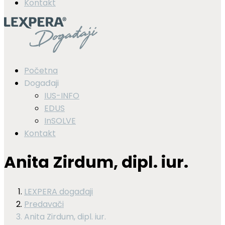
Kontakt
Početna
Događaji
IUS-INFO
EDUS
InSOLVE
Kontakt
Anita Zirdum, dipl. iur.
LEXPERA događaji
Predavači
Anita Zirdum, dipl. iur.