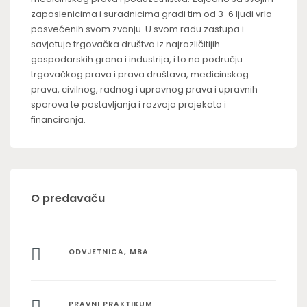
zaposlenicima i suradnicima gradi tim od 3-6 ljudi vrlo
posvećenih svom zvanju. U svom radu zastupa i
savjetuje trgovačka društva iz najrazličitijih
gospodarskih grana i industrija, i to na području
trgovačkog prava i prava društava, medicinskog
prava, civilnog, radnog i upravnog prava i upravnih
sporova te postavljanja i razvoja projekata i
financiranja.
O predavaču
ODVJETNICA, MBA
PRAVNI PRAKTIKUM