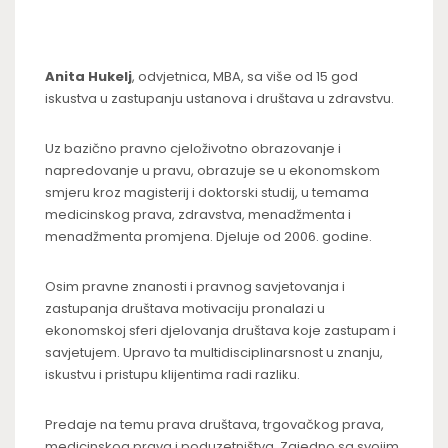
Anita Hukelj
, odvjetnica, MBA, sa više od 15 god
iskustva u zastupanju ustanova i društava u zdravstvu.
Uz bazično pravno cjeloživotno obrazovanje i
napredovanje u pravu, obrazuje se u ekonomskom
smjeru kroz magisterij i doktorski studij, u temama
medicinskog prava, zdravstva, menadžmenta i
menadžmenta promjena. Djeluje od 2006. godine.
Osim pravne znanosti i pravnog savjetovanja i
zastupanja društava motivaciju pronalazi u
ekonomskoj sferi djelovanja društava koje zastupam i
savjetujem. Upravo ta multidisciplinarsnost u znanju,
iskustvu i pristupu klijentima radi razliku.
Predaje na temu prava društava, trgovačkog prava,
medicinskog prava i poduzetništva. Zajedno sa svojim