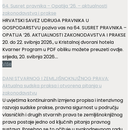
64. Susret pravnika – Opatija ’26. – aktualnosti
zakonodavstva i prakse
HRVATSKI SAVEZ UDRUGA PRAVNIKA U
GOSPODARSTVU poziva vas na 64. SUSRET PRAVNIKA –
OPATIJA ’26. AKTUALNOSTI ZAKONODAVSTVA I PRAKSE
20. do 22. svibnja 2026., u Kristalnoj dvorani hotela
Kvarner Program u PDF obliku možete preuzeti ovdje.
srijeda, 20. svibnja 2026....
Više
DANI STVARNOG I ZEMLJIŠNOKNJIŽNOG PRAVA:
Aktualna sudska praksa i otvorena pitanja u
zakonodavstvu
U uvjetima kontinuiranih izmjena propisa i intenzivnog
razvoja sudske prakse, pravna sigurnost u području
vlasničkih i drugih stvarnih prava te zemljišnoknjižnog
prava postaje jedno od ključnih pitanja pravnog
sustava. Posebno se to očituje u svakodnevnom radu