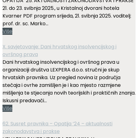
OPATIJA ’25. AKTUALNOSTI ZAKONODAVSTVA I PRAKSE
21. do 23. svibnja 2025., u Kristalnoj dvorani hotela
Kvarner PDF program srijeda, 21. svibnja 2025. voditelj:
prof. dr. sc. Marko...
Više
X. savjetovanje: Dani hrvatskog insolvencijskog i
ovršnog prava
Dani hrvatskog insolvencijskog i ovršnog prava u
organizaciji društva LEXPERA d.o.o. stručni je skup
hrvatskih pravnika. Uz pregled novina iz područja
stečaja i ovrhe zamišljen je i kao mjesto razmjene
mišljenja te stjecanja novih teorijskih i praktičnih znanja.
Iskusni predavači...
Više
62. Susret pravnika – Opatija ’24 – aktualnosti
zakonodavstva i prakse