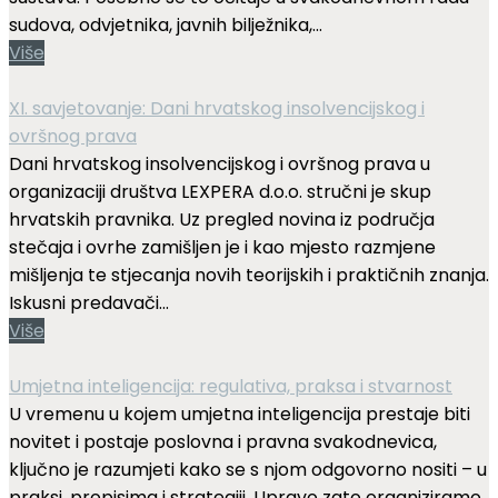
sudova, odvjetnika, javnih bilježnika,...
Više
XI. savjetovanje: Dani hrvatskog insolvencijskog i
ovršnog prava
Dani hrvatskog insolvencijskog i ovršnog prava u
organizaciji društva LEXPERA d.o.o. stručni je skup
hrvatskih pravnika. Uz pregled novina iz područja
stečaja i ovrhe zamišljen je i kao mjesto razmjene
mišljenja te stjecanja novih teorijskih i praktičnih znanja.
Iskusni predavači...
Više
Umjetna inteligencija: regulativa, praksa i stvarnost
U vremenu u kojem umjetna inteligencija prestaje biti
novitet i postaje poslovna i pravna svakodnevica,
ključno je razumjeti kako se s njom odgovorno nositi – u
praksi, propisima i strategiji. Upravo zato organiziramo