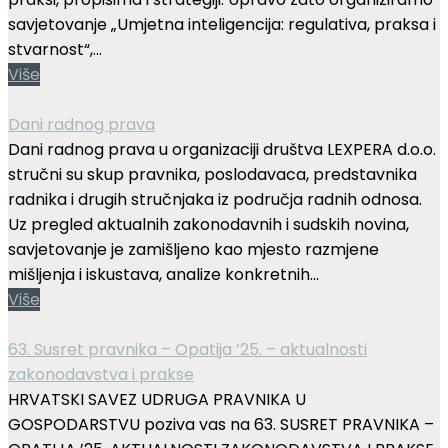
savjetovanje „Umjetna inteligencija: regulativa, praksa i
stvarnost“,...
Više
Dani radnog prava
Dani radnog prava u organizaciji društva LEXPERA d.o.o.
stručni su skup pravnika, poslodavaca, predstavnika
radnika i drugih stručnjaka iz područja radnih odnosa.
Uz pregled aktualnih zakonodavnih i sudskih novina,
savjetovanje je zamišljeno kao mjesto razmjene
mišljenja i iskustava, analize konkretnih...
Više
63. Susret pravnika – Opatija ’25. – aktualnosti
zakonodavstva i prakse
HRVATSKI SAVEZ UDRUGA PRAVNIKA U
GOSPODARSTVU poziva vas na 63. SUSRET PRAVNIKA –