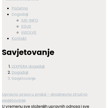
Početna
Događaji
IUS-INFO
EDUS
InSOLVE
Kontakt
Savjetovanje
LEXPERA događaji
Događaji
Savjetovanje
Upravno pravo u praksi – dvodnevno stručno
savjetovanje
U vremenu sve složenijih upravnih odnosa i sve