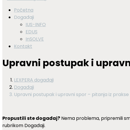
Početna
Događaji
IUS-INFO
EDUS
InSOLVE
Kontakt
Upravni postupak i upravni
LEXPERA događaji
Događaji
Upravni postupak i upravni spor – pitanja iz prakse
Propustili ste događaj?
Nema problema, pripremili sm
rubrikom Događaji.