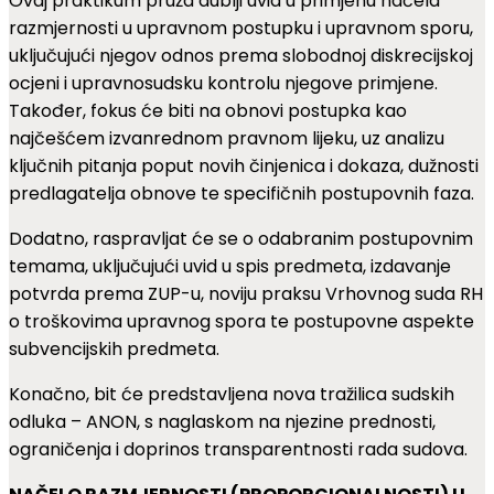
Ovaj praktikum pruža dublji uvid u primjenu načela
razmjernosti u upravnom postupku i upravnom sporu,
uključujući njegov odnos prema slobodnoj diskrecijskoj
ocjeni i upravnosudsku kontrolu njegove primjene.
Također, fokus će biti na obnovi postupka kao
najčešćem izvanrednom pravnom lijeku, uz analizu
ključnih pitanja poput novih činjenica i dokaza, dužnosti
predlagatelja obnove te specifičnih postupovnih faza.
Dodatno, raspravljat će se o odabranim postupovnim
temama, uključujući uvid u spis predmeta, izdavanje
potvrda prema ZUP-u, noviju praksu Vrhovnog suda RH
o troškovima upravnog spora te postupovne aspekte
subvencijskih predmeta.
Konačno, bit će predstavljena nova tražilica sudskih
odluka – ANON, s naglaskom na njezine prednosti,
ograničenja i doprinos transparentnosti rada sudova.