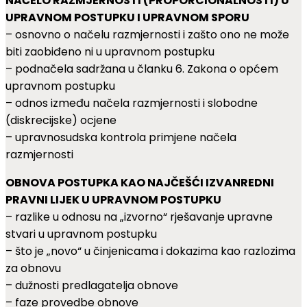
NAČELO RAZMJERNOSTI (PROPORCIONALNOSTI) U
UPRAVNOM POSTUPKU I UPRAVNOM SPORU
– osnovno o načelu razmjernosti i zašto ono ne može
biti zaobiđeno ni u upravnom postupku
– podnačela sadržana u članku 6. Zakona o općem
upravnom postupku
– odnos između načela razmjernosti i slobodne
(diskrecijske) ocjene
– upravnosudska kontrola primjene načela
razmjernosti
OBNOVA POSTUPKA KAO NAJČEŠĆI IZVANREDNI
PRAVNI LIJEK U UPRAVNOM POSTUPKU
– razlike u odnosu na „izvorno“ rješavanje upravne
stvari u upravnom postupku
– što je „novo“ u činjenicama i dokazima kao razlozima
za obnovu
– dužnosti predlagatelja obnove
– faze provedbe obnove