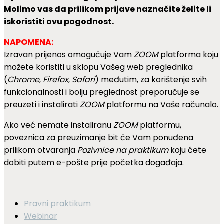
Molimo vas da prilikom prijave naznačite želite li
iskoristiti ovu pogodnost.
NAPOMENA:
Izravan prijenos omogućuje Vam
ZOOM
platforma koju
možete koristiti u sklopu Vašeg web preglednika
(
Chrome
,
Firefox
,
Safari
) međutim, za korištenje svih
funkcionalnosti i bolju preglednost preporučuje se
preuzeti i instalirati
ZOOM
platformu na Vaše računalo.
Ako već nemate instaliranu
ZOOM
platformu,
poveznica za preuzimanje bit će Vam ponuđena
prilikom otvaranja
Pozivnice na praktikum
koju ćete
dobiti putem e-pošte prije početka događaja.
Pravni praktikum
Webinar