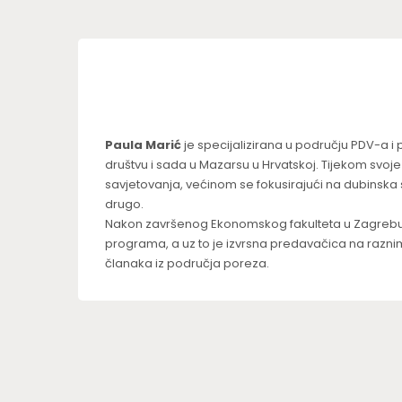
Paula Marić
je specijalizirana u području PDV-a i 
društvu i sada u Mazarsu u Hrvatskoj. Tijekom svoje
savjetovanja, većinom se fokusirajući na dubinska
drugo.
Nakon završenog Ekonomskog fakulteta u Zagrebu,
programa, a uz to je izvrsna predavačica na razn
članaka iz područja poreza.