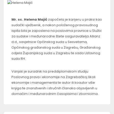
Mr. sc. Helena Majić
započela je karijeru u praksi kao
sudački vježbenik, a nakon položenog pravosudnog
ispita bila je zaposlena na poslovima pravnice u Službi
za sudske i međunarodne štete osiguravatelja Allianz
d.d., savjetnice Općinskog suda u Sesvetama,
Općinskog građanskog suda u Zagrebu, Građanskog
odjela Županijskog suda u Zagrebu te sada Ustavnog
suda RH.
Vanjski je suradnik na preddiplomskom studiju
Poslovnog prava i ekonomije na Zagrebačkoj školi
ekonomije i managementa te autor ili koautor više
knjiga te znanstvenih i stručnih članaka objavljenih u
domaćim i međunarodnim časopisima i zbornicima.