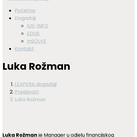
Početna
Događaji
IUS-INFO
EDUS
InSOLVE
Kontakt
Luka Rožman
LEXPERA događaji
Predavači
Luka Rožman
Luka Rožman
je Manager u odjelu financijskog