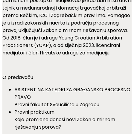
parničnom postupku“. Sudjelovao je kao administrativni
tajnik u međunarodnoj i domaćoj trgovačkoj arbitraži
prema Bečkim, ICC i Zagrebačkim pravilima. Pomagao
je u izradi zakonskih nacrta iz područja procesnog
prava, uključujući Zakon o mirnom rješavanju sporova.
Od 2018. član je i udruge Young Croatian Arbitration
Practitioners (YCAP), a od siječnja 2023. licencirani
medijator i član Hrvatske udruge za medijaciju.
O predavaču
ASISTENT NA KATEDRI ZA GRAĐANSKO PROCESNO
PRAVO
Pravni fakultet Sveučilišta u Zagrebu
Pravni praktikum
Koje promjene donosi novi Zakon o mirnom
rješavanju sporova?