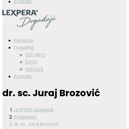
Kontakt
Početna
Događaji
IUS-INFO
EDUS
InSOLVE
Kontakt
dr. sc. Juraj Brozović
LEXPERA događaji
Predavači
dr. sc. Juraj Brozović